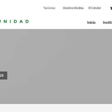
Turismo:
Destino Viedma
El Cóndor
Inicio
Instit
228