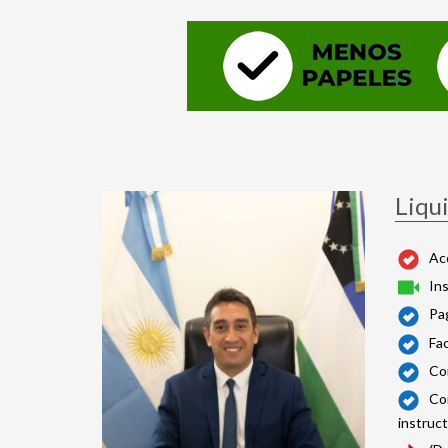
Liqu
Acc
Ins
Pa
Fa
Co
Com
instruct