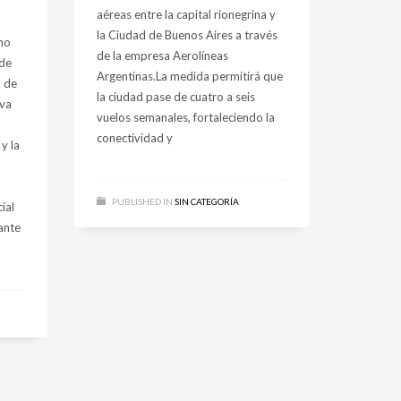
aéreas entre la capital rionegrina y
la Ciudad de Buenos Aires a través
mo
de la empresa Aerolíneas
 de
Argentinas.La medida permitirá que
o de
la ciudad pase de cuatro a seis
va
vuelos semanales, fortaleciendo la
conectividad y
y la
PUBLISHED IN
SIN CATEGORÍA
ial
ante