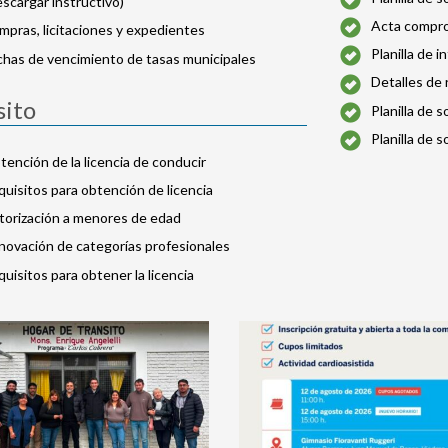
scargar instructivo)
Acta comprom
pras, licitaciones y expedientes
Planilla de 
chas de vencimiento de tasas municipales
Detalles de 
sito
Planilla de 
Planilla de s
ención de la licencia de conducir
uisitos para obtención de licencia
torización a menores de edad
novación de categorías profesionales
uisitos para obtener la licencia