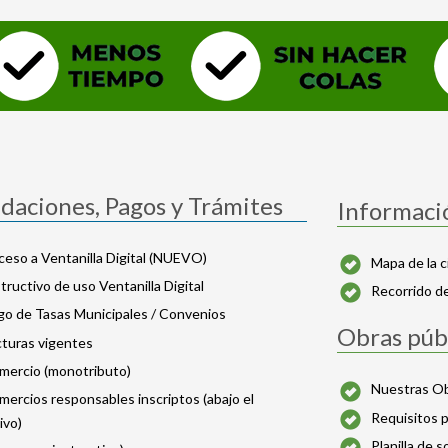
idaciones, Pagos y Trámites
Informació
eso a Ventanilla Digital (NUEVO)
Mapa de la c
tructivo de uso Ventanilla Digital
Recorrido de
go de Tasas Municipales / Convenios
Obras púb
cturas vigentes
mercio (monotributo)
Nuestras O
ercios responsables inscriptos (abajo el
Requisitos p
ivo)
Planilla de s