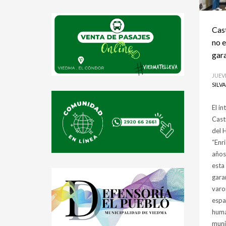
Cas
no e
gara
JUEV
SILV
El i
Cast
del 
“Enri
años
esta
gara
varon
espa
huma
munic