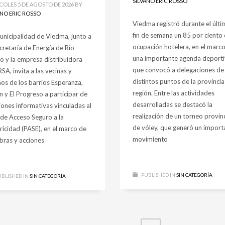
SILVANO ERIC ROSSO
COLES 5 DE AGOSTO DE 2026
BY
ANO ERIC ROSSO
Viedma registró durante el últi
fin de semana un 85 por ciento
unicipalidad de Viedma, junto a
ocupación hotelera, en el marc
cretaría de Energía de Río
una importante agenda deporti
o y la empresa distribuidora
que convocó a delegaciones de
A, invita a las vecinas y
distintos puntos de la provincia 
nos de los barrios Esperanza,
región. Entre las actividades
n y El Progreso a participar de
desarrolladas se destacó la
iones informativas vinculadas al
realización de un torneo provinc
 de Acceso Seguro a la
de vóley, que generó un import
tricidad (PASE), en el marco de
movimiento
obras y acciones
PUBLISHED IN
SIN CATEGORÍA
BLISHED IN
SIN CATEGORÍA