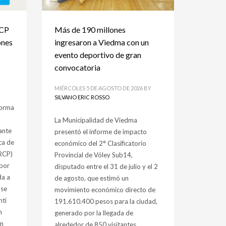
RCP
Más de 190 millones
ones
ingresaron a Viedma con un
evento deportivo de gran
convocatoria
MIÉRCOLES 5 DE AGOSTO DE 2026
BY
SILVANO ERIC ROSSO
forma
La Municipalidad de Viedma
lante
presentó el informe de impacto
ca de
económico del 2° Clasificatorio
RCP)
Provincial de Vóley Sub14,
 por
disputado entre el 31 de julio y el 2
da a
de agosto, que estimó un
 se
movimiento económico directo de
nti
191.610.400 pesos para la ciudad,
n
generado por la llegada de
ón
alrededor de 850 visitantes