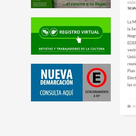
MIÉR
SILV
La M
la Se
Negr
EDERS
veci
Unió
reun
Plan
Elec
las 
PU