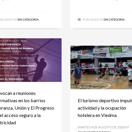
BLISHED IN
SIN CATEGORÍA
PUBLISHED IN
SIN CATEGORÍA
vocan a reuniones
rmativas en los barrios
El turismo deportivo impul
ranza, Unión y El Progreso
actividad y la ocupación
el acceso seguro a la
hotelera en Viedma
tricidad
MARTES 4 DE AGOSTO DE 2026
BY