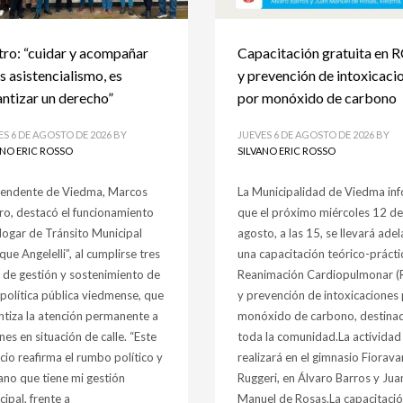
tro: “cuidar y acompañar
Capacitación gratuita en 
s asistencialismo, es
y prevención de intoxicaci
ntizar un derecho”
por monóxido de carbono
ES 6 DE AGOSTO DE 2026
BY
JUEVES 6 DE AGOSTO DE 2026
BY
ANO ERIC ROSSO
SILVANO ERIC ROSSO
ntendente de Viedma, Marcos
La Municipalidad de Viedma in
ro, destacó el funcionamiento
que el próximo miércoles 12 de
Hogar de Tránsito Municipal
agosto, a las 15, se llevará ade
que Angelelli”, al cumplirse tres
una capacitación teórico-prácti
 de gestión y sostenimiento de
Reanimación Cardiopulmonar (
 política pública viedmense, que
y prevención de intoxicaciones
ntiza la atención permanente a
monóxido de carbono, destina
es en situación de calle. “Este
toda la comunidad.La actividad
cio reafirma el rumbo político y
realizará en el gimnasio Fiorava
no que tiene mi gestión
Ruggeri, en Álvaro Barros y Jua
ipal, frente a
Manuel de Rosas.La capacitaci