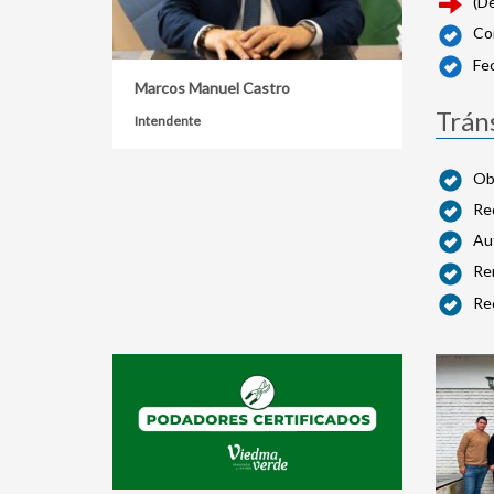
(De
Com
Fe
Marcos Manuel Castro
Trán
Intendente
Obt
Req
Au
Re
Req