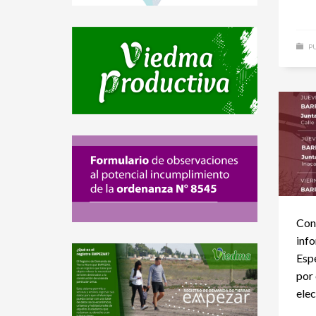
PU
Con
info
Espe
por 
elec