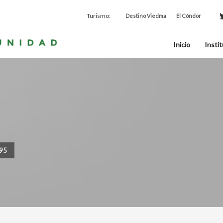
Turismo:
Destino Viedma
El Cóndor
Inicio
Instit
095