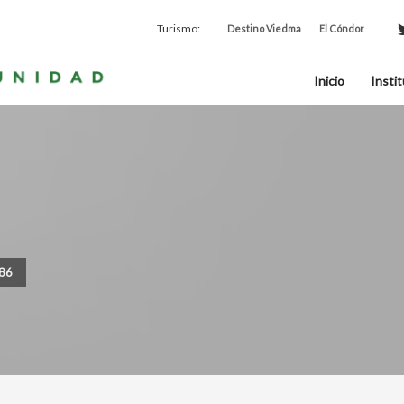
Turismo:
Destino Viedma
El Cóndor
Inicio
Instit
086