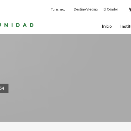
Turismo:
Destino Viedma
El Cóndor
Inicio
Instit
054