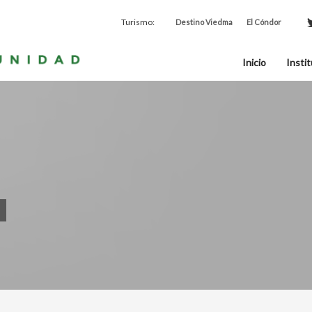
Turismo:
Destino Viedma
El Cóndor
Inicio
Instit