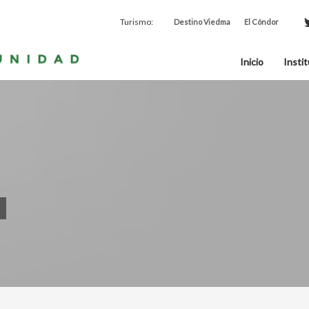
Turismo:
Destino Viedma
El Cóndor
Inicio
Instit