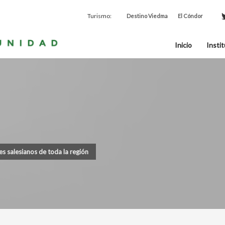
Turismo:
Destino Viedma
El Cóndor
Inicio
Instit
s salesianos de toda la región