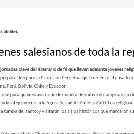
ÓN GENERAL
enes salesianos de toda la re
ornadas clave del itinerario de fé que llevan adelante jóvenes relig
e preparación para la Profesión Perpetua, que comenzó el pasado m
a, Perú, Bolivia, Chile y Ecuador.
ritual para quienes asumirán de manera definitiva el compromiso de
icada íntegramente a la figura de san Artémides Zatti. Los religioso
a tumba del santo, y visitarán los sitios históricos que marcaron s
l 9 de enero hacia Chimpay y San Ignacio para visitar los lugares 