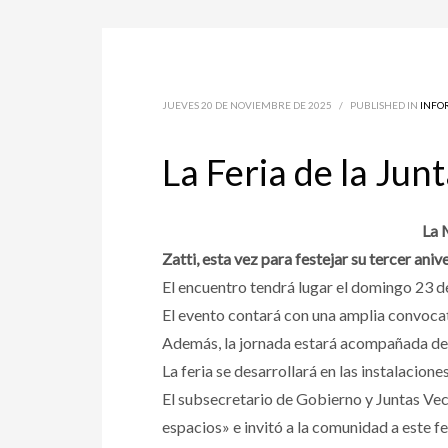
JUEVES 20 DE NOVIEMBRE DE 2025
/
PUBLISHED IN
INFO
La Feria de la Junt
La 
Zatti, esta vez para festejar su tercer aniv
El encuentro tendrá lugar el domingo 23 de
​El evento contará con una amplia convoca
Además, la jornada estará acompañada de mú
​La feria se desarrollará en las instalacio
El subsecretario de Gobierno y Juntas Veci
espacios» e invitó a la comunidad a este fe