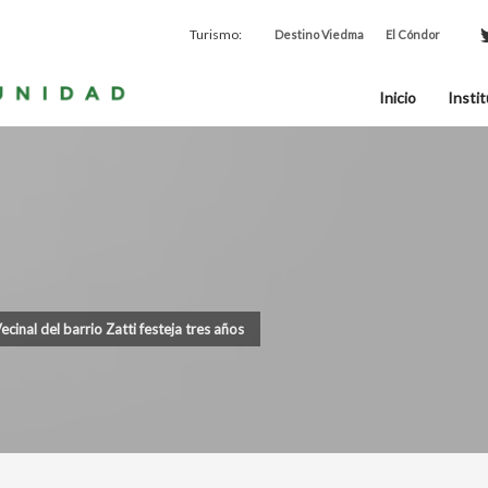
Turismo:
Destino Viedma
El Cóndor
Inicio
Instit
ecinal del barrio Zatti festeja tres años