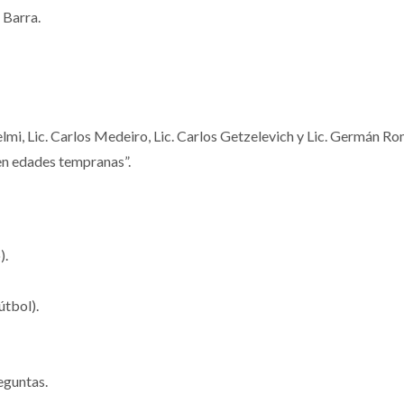
 Barra.
mi, Lic. Carlos Medeiro, Lic. Carlos Getzelevich y Lic. Germán R
en edades tempranas”.
).
útbol).
eguntas.