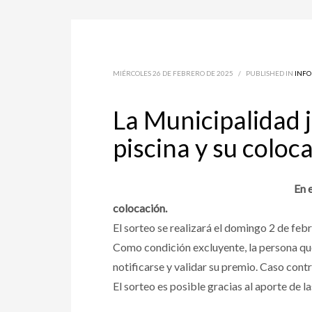
MIÉRCOLES 26 DE FEBRERO DE 2025
/
PUBLISHED IN
INF
La Municipalidad 
piscina y su coloc
En 
colocación.
El sorteo se realizará el domingo 2 de febr
Como condición excluyente, la persona que
notificarse y validar su premio. Caso cont
El sorteo es posible gracias al aporte de l