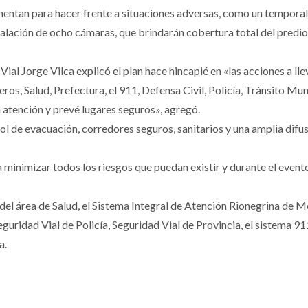
entan para hacer frente a situaciones adversas, como un temporal d
stalación de ocho cámaras, que brindarán cobertura total del predio
 Vial Jorge Vilca explicó el plan hace hincapié en «las acciones a ll
, Salud, Prefectura, el 911, Defensa Civil, Policía, Tránsito Muni
a atención y prevé lugares seguros», agregó.
rol de evacuación, corredores seguros, sanitarios y una amplia difu
minimizar todos los riesgos que puedan existir y durante el evento
s del área de Salud, el Sistema Integral de Atención Rionegrina de
eguridad Vial de Policía, Seguridad Vial de Provincia, el sistema 9
a.