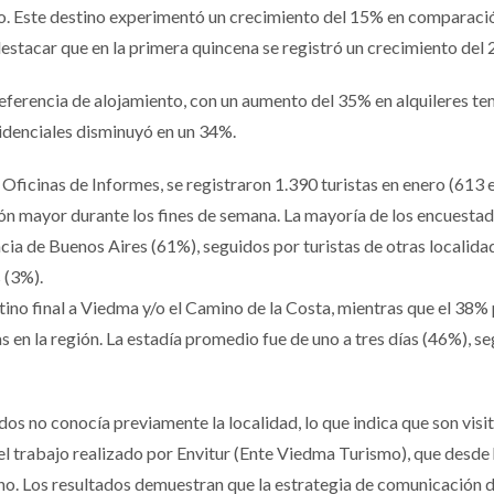
 Este destino experimentó un crecimiento del 15% en comparación
estacar que en la primera quincena se registró un crecimiento del 
eferencia de alojamiento, con un aumento del 35% en alquileres t
sidenciales disminuyó en un 34%.
 Oficinas de Informes, se registraron 1.390 turistas en enero (613 
ón mayor durante los fines de semana. La mayoría de los encuesta
cia de Buenos Aires (61%), seguidos por turistas de otras localida
 (3%).
no final a Viedma y/o el Camino de la Costa, mientras que el 38% p
s en la región. La estadía promedio fue de uno a tres días (46%), s
s no conocía previamente la localidad, lo que indica que son visit
 del trabajo realizado por Envitur (Ente Viedma Turismo), que des
no. Los resultados demuestran que la estrategia de comunicación d