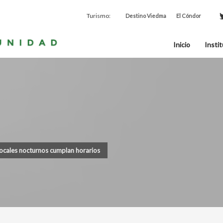
Turismo:
Destino Viedma
El Cóndor
Inicio
Instit
locales nocturnos cumplan horarios