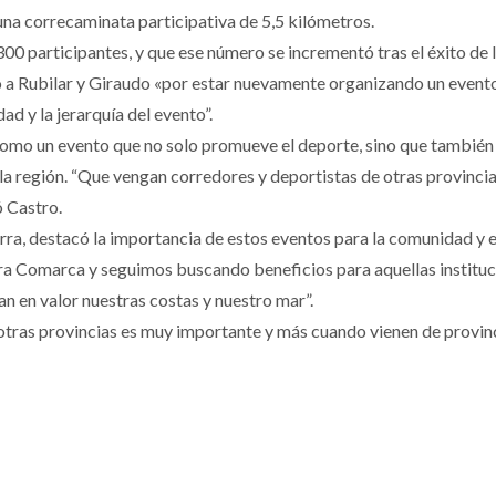
na correcaminata participativa de 5,5 kilómetros.
00 participantes, y que ese número se incrementó tras el éxito de l
 a Rubilar y Giraudo «por estar nuevamente organizando un evento 
d y la jerarquía del evento”.
como un evento que no solo promueve el deporte, sino que también b
n la región. “Que vengan corredores y deportistas de otras provin
ó Castro.
ra, destacó la importancia de estos eventos para la comunidad y el
ra Comarca y seguimos buscando beneficios para aquellas instituc
n en valor nuestras costas y nuestro mar”.
tras provincias es muy importante y más cuando vienen de provinci