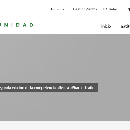
Turismo:
Destino Viedma
El Cóndor
Inicio
Instit
egunda edición de la competencia atlética «Pharus Trail»