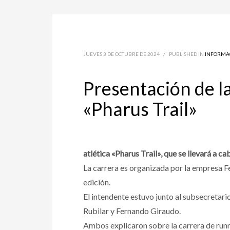
JUEVES 3 DE OCTUBRE DE 2024
/
PUBLISHED IN
INFORMA
Presentación de l
«Pharus Trail»
atlética «Pharus Trail», que se llevará a 
La carrera es organizada por la empresa Fe
edición.
El intendente estuvo junto al subsecretar
Rubilar y Fernando Giraudo.
Ambos explicaron sobre la carrera de runn