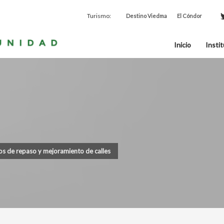
Turismo:
Destino Viedma
El Cóndor
Inicio
Instit
os de repaso y mejoramiento de calles