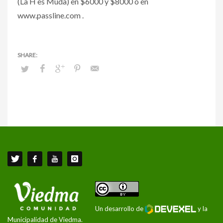
(La H es Muda) en $6000 y $8000 o en
www.passline.com .
Un desarrollo de
y la
Municipalidad de Viedma.