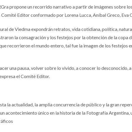
ARGra propone un recorrido narrativo a partir de imágenes sobre lo
n Comité Editor conformado por Lorena Lucca, Aníbal Greco, Eva Cab
ultural de Viedma expondrán retratos, vida cotidiana, política, natur
straron la consagración y los festejos por la obtención de la copa 
ue recorrieron el mundo entero, tal fue la imagen de los festejos e
cer una pausa, volver sobre lo vivido, a conocer lo desconocido, a 
expresa el Comité Editor.
asta la actualidad, la amplia concurrencia de público y la gran repe
acontecimiento único en la historia de la Fotografía Argentina, u
ráficos