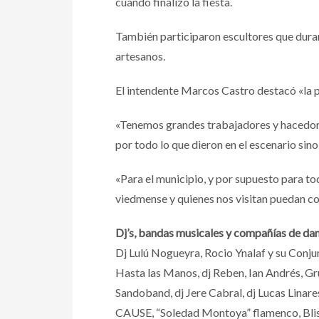
cuando finalizó la fiesta.
También participaron escultores que durant
artesanos.
El intendente Marcos Castro destacó «la pa
«Tenemos grandes trabajadores y hacedores 
por todo lo que dieron en el escenario sin
«Para el municipio, y por supuesto para t
viedmense y quienes nos visitan puedan con
Dj’s, bandas musicales y compañías de da
Dj Lulú Nogueyra, Rocio Ynalaf y su Conju
Hasta las Manos, dj Reben, Ian Andrés, Gru
Sandoband, dj Jere Cabral, dj Lucas Linare
CAUSE, “Soledad Montoya” flamenco, Bliste