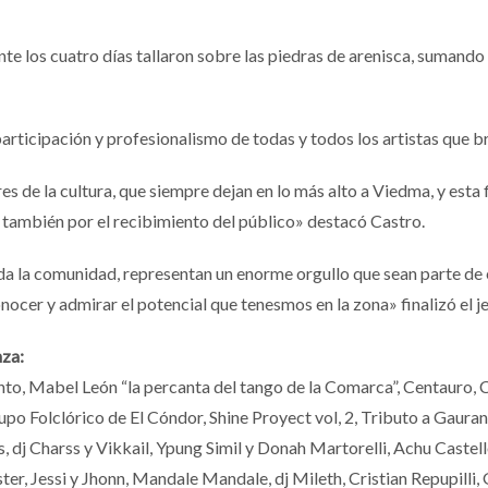
e los cuatro días tallaron sobre las piedras de arenisca, sumando
rticipación y profesionalismo de todas y todos los artistas que br
de la cultura, que siempre dejan en lo más alto a Viedma, y esta fi
o también por el recibimiento del público» destacó Castro.
oda la comunidad, representan un enorme orgullo que sean parte de 
ocer y admirar el potencial que tenesmos en la zona» finalizó el j
nza:
nto, Mabel León “la percanta del tango de la Comarca”, Centauro, 
po Folclórico de El Cóndor, Shine Proyect vol, 2, Tributo a Gaura
s, dj Charss y Vikkail, Ypung Simil y Donah Martorelli, Achu Caste
r, Jessi y Jhonn, Mandale Mandale, dj Mileth, Cristian Repupilli