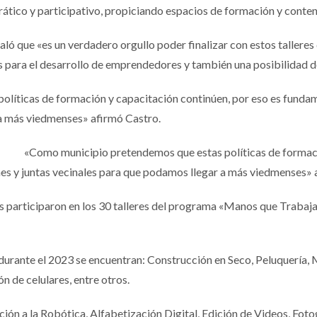
tico y participativo, propiciando espacios de formación y conten
aló que «es un verdadero orgullo poder finalizar con estos tallere
 para el desarrollo de emprendedores y también una posibilidad d
íticas de formación y capacitación continúen, por eso es fundame
 a más viedmenses» afirmó Castro.
«Como municipio pretendemos que estas políticas de formaci
nes y juntas vecinales para que podamos llegar a más viedmenses» 
s participaron en los 30 talleres del programa «Manos que Trabaja
durante el 2023 se encuentran: Construcción en Seco, Peluquería, Ma
n de celulares, entre otros.
ión a la Robótica, Alfabetización Digital, Edición de Videos, Fotog