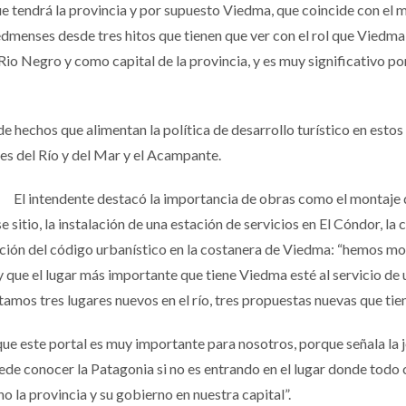
tendrá la provincia y por supuesto Viedma, que coincide con el mes
edmenses desde tres hitos que tienen que ver con el rol que Viedma
 Rio Negro y como capital de la provincia, y es muy significativo 
 hechos que alimentan la política de desarrollo turístico en estos
les del Río y del Mar y el Acampante.
El intendente destacó la importancia de obras como el montaje de
e sitio, la instalación de una estación de servicios en El Cóndor, la 
ión del código urbanístico en la costanera de Viedma: “hemos mo
, y que el lugar más importante que tiene Viedma esté al servicio de
tamos tres lugares nuevos en el río, tres propuestas nuevas que tie
que este portal es muy importante para nosotros, porque señala la 
uede conocer la Patagonia si no es entrando en el lugar donde tod
o la provincia y su gobierno en nuestra capital”.