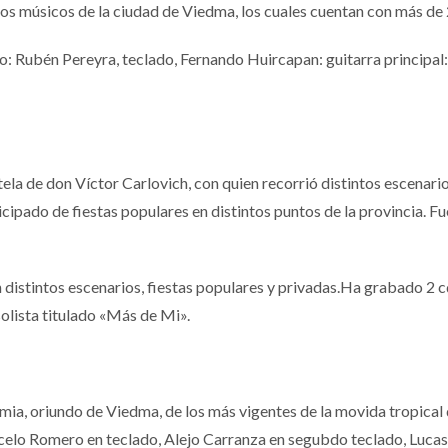
 músicos de la ciudad de Viedma, los cuales cuentan con más de 2
jo: Rubén Pereyra, teclado, Fernando Huircapan: guitarra principal
tela de don Víctor Carlovich, con quien recorrió distintos escenario
ipado de fiestas populares en distintos puntos de la provincia. F
distintos escenarios, fiestas populares y privadas.Ha grabado 2 c
olista titulado «Más de Mi».
, oriundo de Viedma, de los más vigentes de la movida tropical 
celo Romero en teclado, Alejo Carranza en segubdo teclado, Lucas