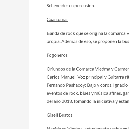
Scheneider en percusion.
Cuartomar
Banda de rock que se origina la comarca V
propia. Además de eso, se proponen la bús
Fogoneros
Oriundos de la Comarca Viedma y Carmen d
Carlos Manuel: Voz principal y Guitarra rí
Fernando Pashacoy: Bajo y coros. Ignacio
eventos de rock, blues y música afines, ga
del año 2018, tomando la iniciativa y estan
Gisell Bustos
Nacida en Viedma, actualmente reside en la