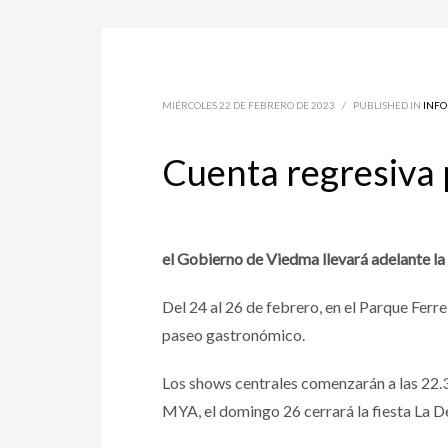
MIÉRCOLES 22 DE FEBRERO DE 2023
/
PUBLISHED IN
INF
Cuenta regresiva p
el Gobierno de Viedma llevará adelante la 
Del 24 al 26 de febrero, en el Parque Fer
paseo gastronómico.
Los shows centrales comenzarán a las 22.3
MYA, el domingo 26 cerrará la fiesta La D