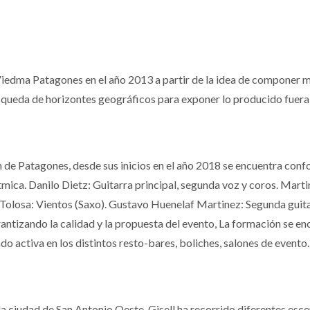
iedma Patagones en el año 2013 a partir de la idea de componer m
queda de horizontes geográficos para exponer lo producido fuera d
e Patagones, desde sus inicios en el año 2018 se encuentra confo
tmica. Danilo Dietz: Guitarra principal, segunda voz y coros. Marti
 Tolosa: Vientos (Saxo). Gustavo Huenelaf Martinez: Segunda guit
rantizando la calidad y la propuesta del evento, La formación se e
do activa en los distintos resto-bares, boliches, salones de evento.
 ciudad de San Antonio Oeste. Gisell ha recorrido diferentes escena