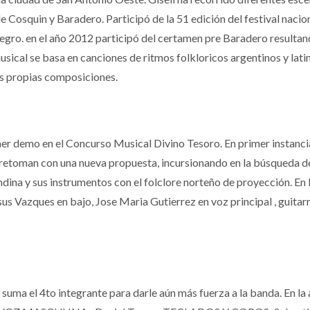
e Cosquin y Baradero. Participó de la 51 edición del festival nacio
Negro. en el año 2012 participó del certamen pre Baradero resultan
musical se basa en canciones de ritmos folkloricos argentinos y l
us propias composiciones.
mer demo en el Concurso Musical Divino Tesoro. En primer instanci
6 retoman con una nueva propuesta, incursionando en la búsqueda d
dina y sus instrumentos con el folclore norteño de proyección. En 
sus Vazques en bajo, Jose Maria Gutierrez en voz principal , guitarr
e suma el 4to integrante para darle aún más fuerza a la banda. En l