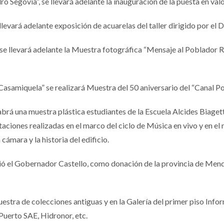
 Segovia”, se llevará adelante la inauguración de la puesta en valor
evará adelante exposición de acuarelas del taller dirigido por el D
 llevará adelante la Muestra fotográfica “Mensaje al Poblador Rura
Casamiquela” se realizará Muestra del 50 aniversario del “Canal P
habrá una muestra plástica estudiantes de la Escuela Alcides Biagetti
aciones realizadas en el marco del ciclo de Música en vivo y en el 
cámara y la historia del edificio.
ó el Gobernador Castello, como donación de la provincia de Mendo
Muestra de colecciones antiguas y en la Galería del primer piso In
 Puerto SAE, Hidronor, etc.