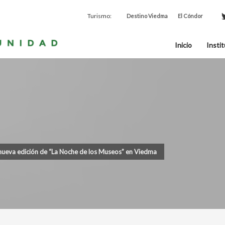
Turismo:
Destino Viedma
El Cóndor
Inicio
Instit
 nueva edición de “La Noche de los Museos” en Viedma