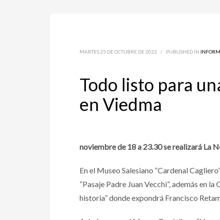
MARTES 25 DE OCTUBRE DE 2022
/
PUBLISHED IN
INFORM
Todo listo para u
en Viedma
noviembre de 18 a 23.30 se realizará La 
En el Museo Salesiano “Cardenal Cagliero”
“Pasaje Padre Juan Vecchi”, además en la G
historia” donde expondrá Francisco Retam