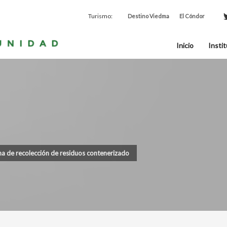
Turismo:
Destino Viedma
El Cóndor
Inicio
Instit
ma de recolección de residuos contenerizado