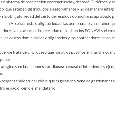
a un sistema de recolección contenerizada», destacó Gutiérrez, y a
porque estaban distribuidos aleatoriamente y no de manera integr
 la obligatoriedad del cesto de residuos domiciliario aprobado p
«Al existir esta obligatoriedad, las personas no van a tener q
nedores van a abarcar la necesidad de los barrios FONAVI y el caso
re los cestos domiciliarios obligatorios y los contenedores en aqu
 que «se trata de un proceso que nosotros pusimos en marcha cuand
gonia».
égico y en las acciones cotidianas», repasó el intendente, y ejem
o».
la responsabilidad ineludible que el gobierno tiene de gestionar es
tro espacio, cerró el mandatario.