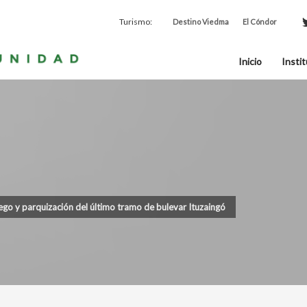
Turismo:
Destino Viedma
El Cóndor
Inicio
Instit
riego y parquización del último tramo de bulevar Ituzaingó