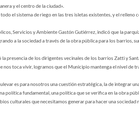
anera y el centro de la ciudad».
odo el sistema de riego en las tres isletas existentes, y el relleno 
úblicos, Servicios y Ambiente Gastón Gutiérrez, indicó que la parq
rando a la sociedad a través de la obra pública para los barrios, s
 la presencia de los dirigentes vecinales de los barrios Zatti y Sant
que nos toca vivir, logramos que el Municipio mantenga el nivel de tr
ulevar es para nosotros una cuestión estratégica, la de integrar un
a política fundamental, una política que se verifica en la obra púb
mbios culturales que necesitamos generar para hacer una sociedad m