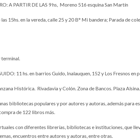
A PARTIR DE LAS 9 hs, Moreno 516 esquina San Martín
5hs. en la vereda, calle 25 y 20 B° Mi bandera; Parada de colect
terminal.
11 hs. en barrios Guido, Inalauquen, 152 y Los Fresnos en par
ana Histórica. Rivadavia y Colón. Zona de Bancos. Plaza Alsina.
unas bibliotecas populares y por autores y autoras, además para e
 compra de 122 libros más.
uales con diferentes librerías, bibliotecas e instituciones, que lle
emas, encuentros entre autores y autoras, entre otras.