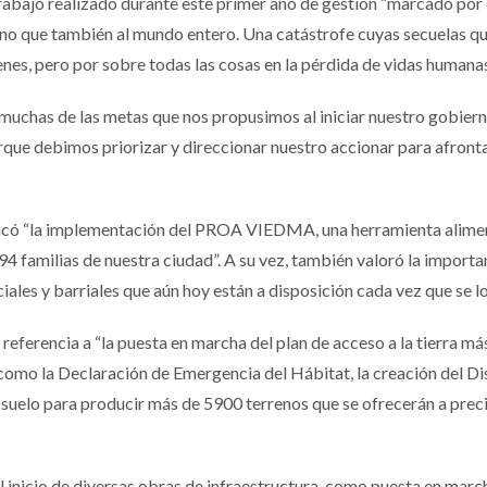
trabajo realizado durante este primer año de gestión “marcado por
, sino que también al mundo entero. Una catástrofe cuyas secuelas
nes, pero por sobre todas las cosas en la pérdida de vidas humanas
 muchas de las metas que nos propusimos al iniciar nuestro gobie
que debimos priorizar y direccionar nuestro accionar para afrontar 
stacó “la implementación del PROA VIEDMA, una herramienta alimen
594 familias de nuestra ciudad”. A su vez, también valoró la import
ales y barriales que aún hoy están a disposición cada vez que se lo
referencia a “la puesta en marcha del plan de acceso a la tierra más 
como la Declaración de Emergencia del Hábitat, la creación del Dist
uelo para producir más de 5900 terrenos que se ofrecerán a precio
el inicio de diversas obras de infraestructura, como puesta en marc