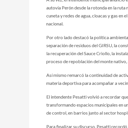
autovía Perón desde la rotonda en la ruta 
cuneta y redes de agua, cloacas y gas en e
nacional.
Por otro lado destacó la política ambienta
separación de residuos del GIRSU, la cons
la recuperación del Sauce Criollo, la insta
proceso de repoblación del monte nativo, a
Así mismo remarcó la continuidad de activi
materia deportiva para acompañar a vecina
El intendente Pesatti volvió a recordar q
transformando espacios municipales en uni
de control, en barrios junto al sector hos
Para finalizar su discurso, Pesatti record