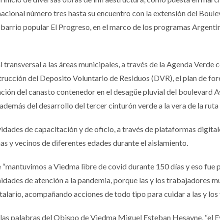
nacional número tres hasta su encuentro con la extensión del Boule
l barrio popular El Progreso, en el marco de los programas Argenti
l transversal a las áreas municipales, a través de la Agenda Verde 
trucción del Deposito Voluntario de Residuos (DVR), el plan de for
lación del canasto contenedor en el desagüe pluvial del boulevard A
demás del desarrollo del tercer cinturón verde a la vera de la ruta
dades de capacitación y de oficio, a través de plataformas digitales
s y vecinos de diferentes edades durante el aislamiento.
ue “mantuvimos a Viedma libre de covid durante 150 días y eso fue
dades de atención a la pandemia, porque las y los trabajadores mu
pitalario, acompañando acciones de todo tipo para cuidar a las y lo
ó las palabras del Obispo de Viedma Miguel Esteban Hesayne, “el Ev