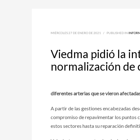
MIÉRCOLES 27 DE ENERO DE 2021
/
PUBLISHED IN
INFOR
Viedma pidió la in
normalización de 
diferentes arterias que se vieron afectad
A partir de las gestiones encabezadas desd
compromiso de repavimentar los puntos cr
estos sectores hasta su reparación definiti