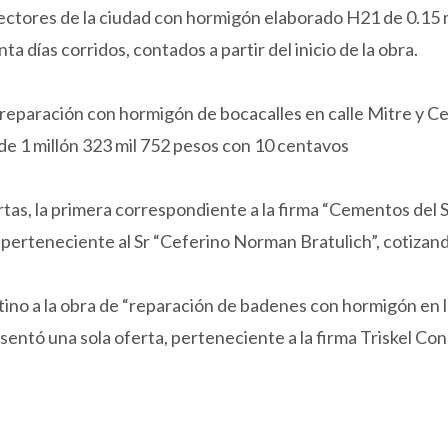
sectores de la ciudad con hormigón elaborado H21 de 0.15 
a días corridos, contados a partir del inicio de la obra.
“reparación con hormigón de bocacalles en calle Mitre y 
de 1 millón 323 mil 752 pesos con 10 centavos
rtas, la primera correspondiente a la firma “Cementos del 
 perteneciente al Sr “Ceferino Norman Bratulich”, cotizand
tino a la obra de “reparación de badenes con hormigón en l
esentó una sola oferta, perteneciente a la firma Triskel Co