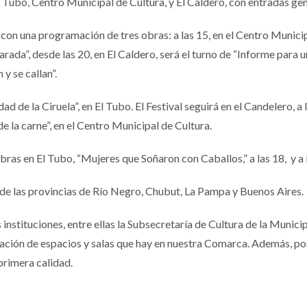
El Tubo, Centro Municipal de Cultura, y El Caldero, con entradas ge
 con una programación de tres obras: a las 15, en el Centro Municip
rada”, desde las 20, en El Caldero, será el turno de “Informe para u
y se callan”.
Edad de la Ciruela”, en El Tubo. El Festival seguirá en el Candelero,
de la carne”, en el Centro Municipal de Cultura.
os obras en El Tubo, “Mujeres que Soñaron con Caballos,” a las 18, y 
 de las provincias de Río Negro, Chubut, La Pampa y Buenos Aires.
es instituciones, entre ellas la Subsecretaría de Cultura de la Mun
ilización de espacios y salas que hay en nuestra Comarca. Además, p
primera calidad.