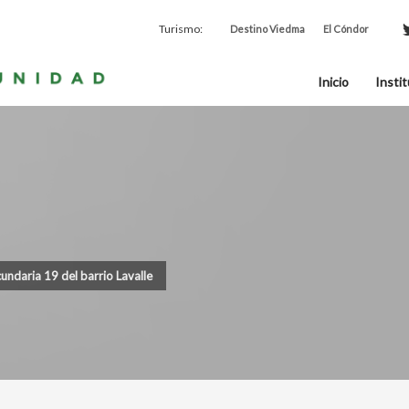
Turismo:
Destino Viedma
El Cóndor
Inicio
Instit
cundaria 19 del barrio Lavalle