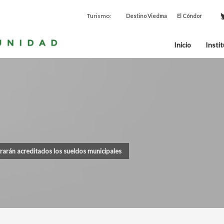
Turismo:
Destino Viedma
El Cóndor
Inicio
Instit
trarán acreditados los sueldos municipales