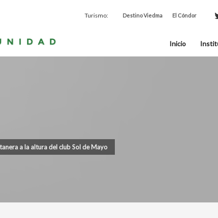
Turismo:
Destino Viedma
El Cóndor
Inicio
Instit
anera a la altura del club Sol de Mayo