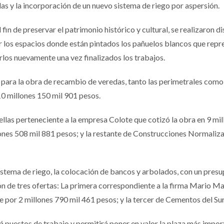
das y la incorporación de un nuevo sistema de riego por aspersión.
in de preservar el patrimonio histórico y cultural, se realizaron d
 los espacios donde están pintados los pañuelos blancos que repre
rlos nuevamente una vez finalizados los trabajos.
 para la obra de recambio de veredas, tanto las perimetrales como 
 10 millones 150 mil 901 pesos.
 ellas perteneciente a la empresa Colote que cotizó la obra en 9 mi
ones 508 mil 881 pesos; y la restante de Construcciones Normaliz
istema de riego, la colocación de bancos y arbolados, con un presu
ón de tres ofertas: La primera correspondiente a la firma Mario Ma
 por 2 millones 790 mil 461 pesos; y la tercer de Cementos del Su
á puestos de trabajo y permitirá poner en valor la plaza más import