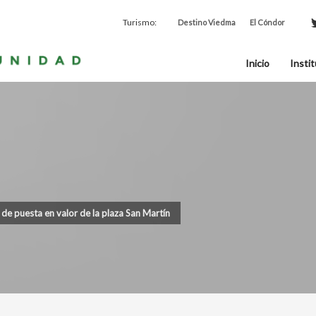
Turismo:
Destino Viedma
El Cóndor
Inicio
Instit
s de puesta en valor de la plaza San Martín