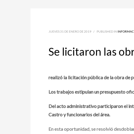
JUEVES 31 DE ENERO DE 2019
/
PUBLISHED IN
INFORMAC
Se licitaron las o
realizó la licitación pública de la obra de 
Los trabajos estipulan un presupuesto ofic
Del acto administrativo participaron el i
Castro y funcionarios del área.
En esta oportunidad, se resolvió desdoblar 