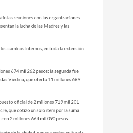
istintas reuniones con las organizaciones
sentan la lucha de las Madres y las
los caminos internos, en toda la extensión
llones 674 mil 262 pesos; la segunda fue
adas Viedma, que ofertó 11 millones 689
puesto oficial de 2 millones 719 mil 201
cre, que cotizó un solo ítem por la suma
r con 2 millones 664 mil 090 pesos.
ante de la ciudad, por su acerbo cultural y