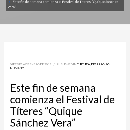
Este fin de semana comienza el Festival de Títeres “Quique Sánchez
Vera”
VIERNES 4 DE ENERO DE 2019
/
PUBLISHED IN
CULTURA
,
DESARROLLO
HUMANO
Este fin de semana
comienza el Festival de
Títeres “Quique
Sánchez Vera”