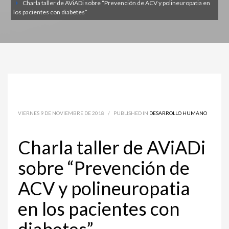
Charla taller de AViADi sobre “Prevención de ACV y polineuropatia en
los pacientes con diabetes”
VIERNES 9 DE NOVIEMBRE DE 2018
/
PUBLISHED IN
DESARROLLO HUMANO
Charla taller de AViADi
sobre “Prevención de
ACV y polineuropatia
en los pacientes con
diabetes”