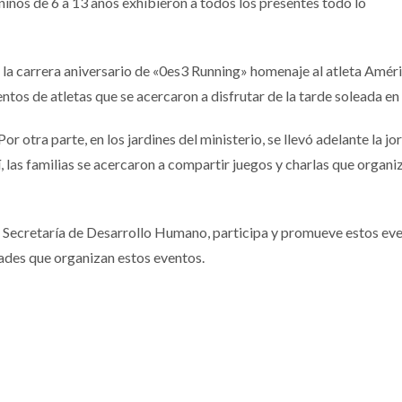
 niños de 6 a 13 años exhibieron a todos los presentes todo lo
e la carrera aniversario de «0es3 Running» homenaje al atleta Améri
entos de atletas que se acercaron a disfrutar de la tarde soleada e
Por otra parte, en los jardines del ministerio, se llevó adelante la 
las familias se acercaron a compartir juegos y charlas que organiz
a Secretaría de Desarrollo Humano, participa y promueve estos ev
ades que organizan estos eventos.