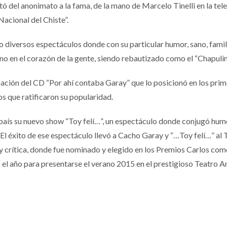
del anonimato a la fama, de la mano de Marcelo Tinelli en la telev
acional del Chiste”.
ndo diversos espectáculos donde con su particular humor, sano, fami
eno en el corazón de la gente, siendo rebautizado como el “Chapulí
bación del CD “Por ahí contaba Garay” que lo posicionó en los prim
s que ratificaron su popularidad.
país su nuevo show “Toy felí…”, un espectáculo donde conjugó humor
l éxito de ese espectáculo llevó a Cacho Garay y “…Toy felí…” al 
y crítica, donde fue nominado y elegido en los Premios Carlos c
el año para presentarse el verano 2015 en el prestigioso Teatro Am