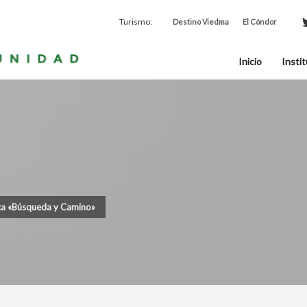
Turismo:
Destino Viedma
El Cóndor
Inicio
Instit
ica «Búsqueda y Camino»