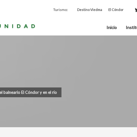
Turismo:
Destino Viedma
El Cóndor
Inicio
Instit
el balneario El Cóndor y en el río