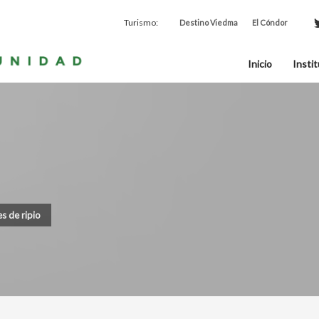
Turismo:
Destino Viedma
El Cóndor
Inicio
Instit
s de ripio