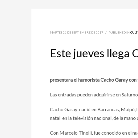
MARTES 26 DE SEPTIEMBRE DE 2017
/
PUBLISHED IN
CUL
Este jueves llega 
presentara el humorista Cacho Garay con 
Las entradas pueden adquirirse en Saturn
Cacho Garay nació en Barrancas, Maipú, h
natal, en la televisión nacional, de la ma
Con Marcelo Tinelli, fue conocido en el n