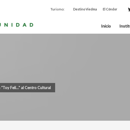
Turismo:
Destino Viedma
El Cóndor
Inicio
Instit
 “Toy Feli…” al Centro Cultural