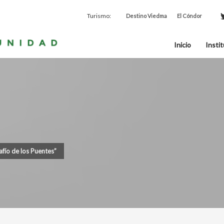
Turismo:
Destino Viedma
El Cóndor
Inicio
Instit
afío de los Puentes”