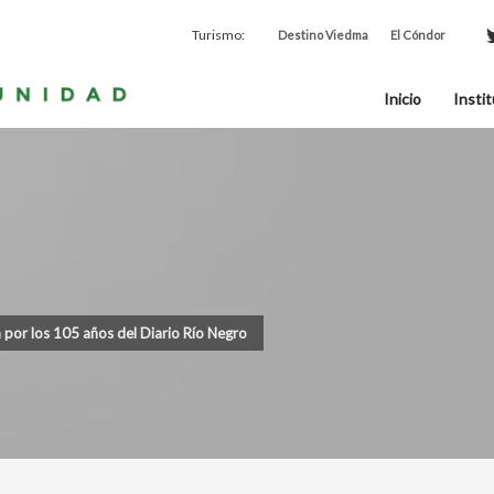
Turismo:
Destino Viedma
El Cóndor
Inicio
Instit
a por los 105 años del Diario Río Negro