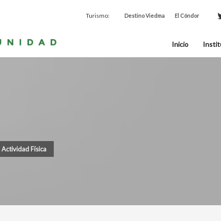
Turismo:
Destino Viedma
El Cóndor
Inicio
Instit
 Actividad Física