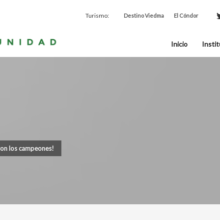
Turismo:
Destino Viedma
El Cóndor
Inicio
Instit
ron los campeones!